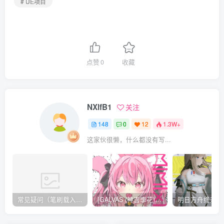
# UE项目
点赞
0
收藏
NXlfB1
关注
148
0
12
1.3W+
这家伙很懒，什么都没有写...
常见疑问（笔刷载入方法，无法载入 / 解压不了 / 链接失效）
[GALVAS (神吉李花)] MIMIPINK[12P][57MB]