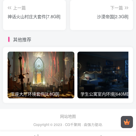
上一篇
下一篇
神话火山村庄大套件[7.8GB]
沙漠帝国[2.3GB]
其他推荐
王座大厅环境套件[2.8GB]
学生公寓室内环境[640MB]
网站地图
Copyright © 2023 ·
CG千聚网
· 由
强力驱动.
0