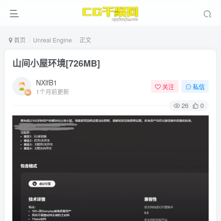
首页
Unreal Engine
正文
山间小屋环境[726MB]
NXlfB1
关注
私信
1个月前更新
26
0
ject File