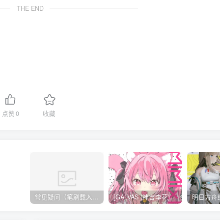
THE END
点赞
0
收藏
常见疑问（笔刷载入方法，无法载入 / 解压不了 / 链接失效）
[GALVAS (神吉李花)] MIMIPINK[12P][57MB]