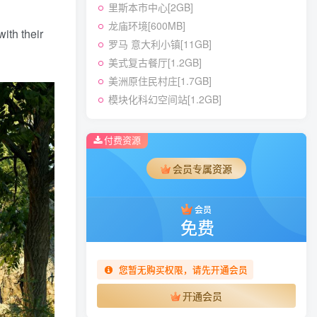
里斯本市中心[2GB]
龙庙环境[600MB]
ith their
罗马 意大利小镇[11GB]
美式复古餐厅[1.2GB]
美洲原住民村庄[1.7GB]
模块化科幻空间站[1.2GB]
付费资源
会员专属资源
会员
免费
您暂无购买权限，请先开通会员
开通会员