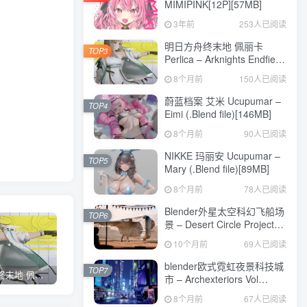
MIMIPINK[12P][57MB]
3年前
253人已阅读
明日方舟终末地 佩丽卡
TOP3
Perlica – Arknights Endfield
Blender Model[296MB]
8个月前
150人已阅读
蔚蓝档案 艾米 Ucupumar –
TOP4
Eimi (.Blend file)[146MB]
8个月前
90人已阅读
NIKKE 玛丽安 Ucupumar –
TOP5
Mary (.Blend file)[89MB]
8个月前
78人已阅读
Blender外星太空科幻飞船场
TOP6
景 – Desert Circle Project
File[810MB]
10个月前
69人已阅读
blender欧式霓虹夜景科技城
TOP7
明日方舟终末地 佩丽卡 Perlica – Arknights Endfield Blender Model[296MB]
蔚蓝档案 艾米 Ucupumar – Eimi (.Blend file)[146MB]
NIKKE 玛丽安 Ucupumar – Mary (.Blend file)[89MB]
市 – Archexteriors Vol
37_010 For Blender[3GB]
8个月前
67人已阅读