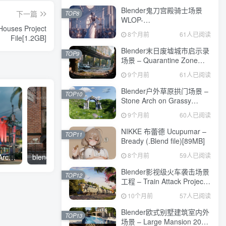
Blender鬼刀宫殿骑士场景
下一篇
TOP8
WLOP-
uses Project
FragileProject[3.3GB]
8个月前
61人已阅读
File[1.2GB]
Blender末日废墟城市启示录
TOP9
场景 – Quarantine Zone
Project File[1.3GB]
9个月前
61人已阅读
Blender户外草原拱门场景 –
TOP10
Stone Arch on Grassy
Plains – Blender
9个月前
60人已阅读
Scene[67MB]
NIKKE 布蕾德 Ucupumar –
TOP11
Bready (.Blend file)[89MB]
8个月前
59人已阅读
blender欧式住宅街场景 – Archexteriors Vol 37_006 For Blender[3.4GB]
blender欧式户外酒吧场景 – Archexteriors Vol 38_005 For Blender[3.2GB]
Blender影视级火车袭击场景
TOP12
工程 – Train Attack Project
File[1.8GB]
10个月前
57人已阅读
Blender欧式别墅建筑室内外
TOP13
场景 – Large Mansion 2021