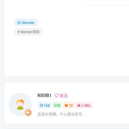
Blender
# Blender项目
NXlfB1
关注
148
0
12
1.3W+
这家伙很懒，什么都没有写...