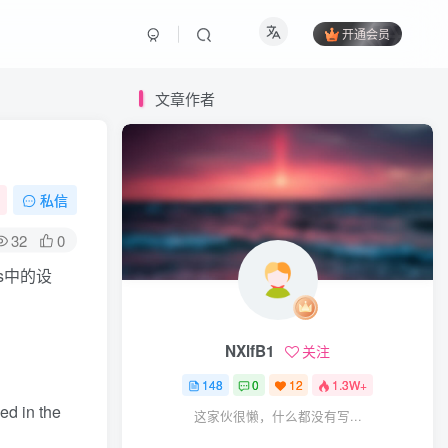
开通会员
文章作者
私信
32
0
s中的设
NXlfB1
关注
148
0
12
1.3W+
ded in the
这家伙很懒，什么都没有写...