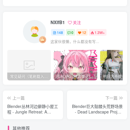
NXlfB1
关注
148
0
12
1.3W+
这家伙很懒，什么都没有写...
常见疑问（笔刷载入方法，无法载入 / 解压不了 / 链接失效）
[GALVAS (神吉李花)] MIMIPINK[12P][57MB]
上一篇
下一篇
Blender丛林河边僻静小屋工
Blender巨大骷髅头荒野场景
程 - Jungle Retreat: A
- Dead Landscape Project
Secluded Cabin by the
File[484MB]
River Project File[1.2GB]
其他推荐