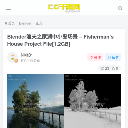
首页
Blender
正文
Blender渔夫之家湖中小岛场景 – Fisherman’s
House Project File[1.2GB]
NXlfB1
关注
私信
8个月前更新
23
0
ject File