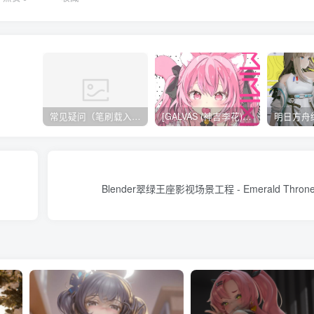
常见疑问（笔刷载入方法，无法载入 / 解压不了 / 链接失效）
[GALVAS (神吉李花)] MIMIPINK[12P][57MB]
Blender翠绿王座影视场景工程 - Emerald Throne R