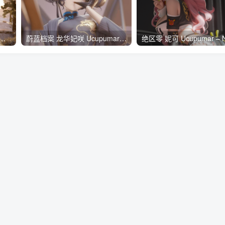
雪景小屋场景 – Winter Has Come Project File[2.5GB]
蔚蓝档案 龙华妃咲 Ucupumar – Kisaki (.Blend file)[89MB]