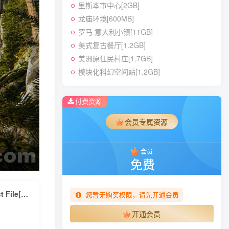
里斯本市中心[2GB]
龙庙环境[600MB]
罗马 意大利小镇[11GB]
美式复古餐厅[1.2GB]
美洲原住民村庄[1.7GB]
模块化科幻空间站[1.2GB]
付费资源
会员专属资源
会员
免费
Blender巨树森林远古史诗影视场景 – Ancient Giant Tree Forest Project File[9.4GB]
您暂无购买权限，请先开通会员
开通会员