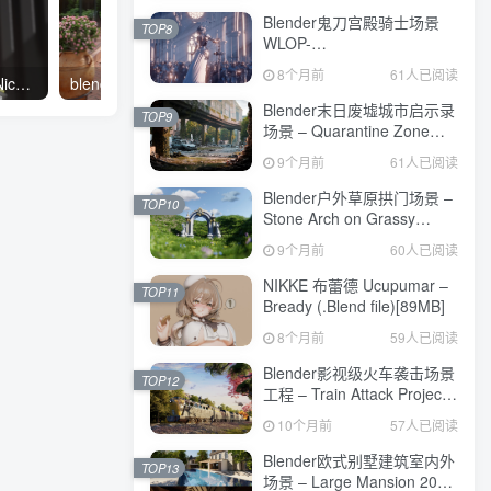
Blender鬼刀宫殿骑士场景
TOP8
WLOP-
FragileProject[3.3GB]
8个月前
61人已阅读
绝区零 妮可 Ucupumar – Nicole (.Blend file)[37MB]
blender欧式住宅区餐厅场景 – Archexteriors Vol 38_009 For Blender[1.5GB]
Blender末日废墟城市启示录
TOP9
场景 – Quarantine Zone
Project File[1.3GB]
9个月前
61人已阅读
Blender户外草原拱门场景 –
TOP10
Stone Arch on Grassy
Plains – Blender
9个月前
60人已阅读
Scene[67MB]
NIKKE 布蕾德 Ucupumar –
TOP11
Bready (.Blend file)[89MB]
8个月前
59人已阅读
Blender影视级火车袭击场景
TOP12
工程 – Train Attack Project
File[1.8GB]
10个月前
57人已阅读
Blender欧式别墅建筑室内外
TOP13
场景 – Large Mansion 2021