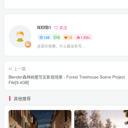
NXlfB1
关注
148
0
12
1.3W+
这家伙很懒，什么都没有写...
上一篇
Blender森林树屋写实影视场景 - Forest Treehouse Scene Project
File[9.4GB]
其他推荐