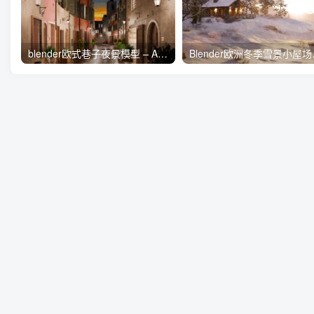
blender欧式巷子夜景模型 – Archexteriors Vol 37_003 For Blender[4GB]
Blender欧洲冬季