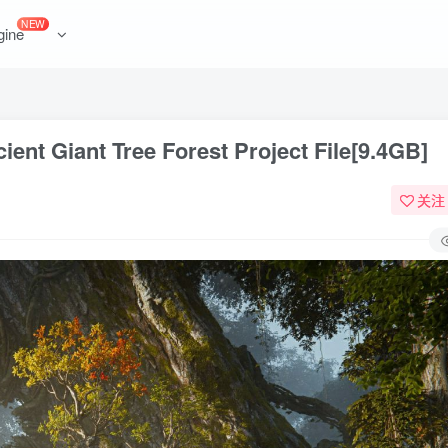
NEW
gine
ant Tree Forest Project File[9.4GB]
关注