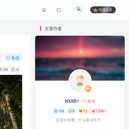
开通会员
文章作者
私信
34
0
NXlfB1
关注
148
0
12
1.3W+
这家伙很懒，什么都没有写...