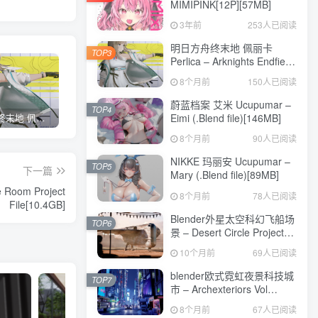
MIMIPINK[12P][57MB]
3年前
253人已阅读
明日方舟终末地 佩丽卡
TOP3
Perlica – Arknights Endfield
Blender Model[296MB]
8个月前
150人已阅读
蔚蓝档案 艾米 Ucupumar –
TOP4
Eimi (.Blend file)[146MB]
明日方舟终末地 佩丽卡 Perlica – Arknights Endfield Blender Model[296MB]
蔚蓝档案 艾米 Ucupumar – Eimi (.Blend file)[146MB]
NIKKE 玛丽安 Ucupumar – Mary (.Blend file)[89MB]
8个月前
90人已阅读
NIKKE 玛丽安 Ucupumar –
TOP5
下一篇
Mary (.Blend file)[89MB]
oom Project
8个月前
78人已阅读
File[10.4GB]
Blender外星太空科幻飞船场
TOP6
景 – Desert Circle Project
File[810MB]
10个月前
69人已阅读
blender欧式霓虹夜景科技城
TOP7
市 – Archexteriors Vol
37_010 For Blender[3GB]
8个月前
67人已阅读