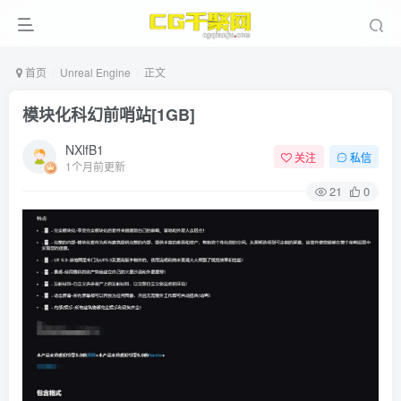
首页
Unreal Engine
正文
模块化科幻前哨站[1GB]
NXlfB1
关注
私信
1个月前更新
21
0
ject File