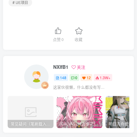
# UE项目
点赞
0
收藏
NXlfB1
关注
148
0
12
1.3W+
这家伙很懒，什么都没有写...
常见疑问（笔刷载入方法，无法载入 / 解压不了 / 链接失效）
[GALVAS (神吉李花)] MIMIPINK[12P][57MB]