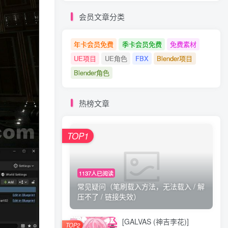
会员文章分类
年卡会员免费
季卡会员免费
免费素材
UE项目
UE角色
FBX
Blender项目
Blender角色
热榜文章
TOP1
1137人已阅读
常见疑问（笔刷载入方法，无法载入 / 解
压不了 / 链接失效）
[GALVAS (神吉李花)]
TOP2