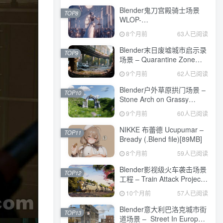
Blender鬼刀宫殿骑士场景
TOP8
WLOP-
FragileProject[3.3GB]
8个月前
63人已阅读
Blender末日废墟城市启示录
TOP9
场景 – Quarantine Zone
Project File[1.3GB]
9个月前
62人已阅读
Blender户外草原拱门场景 –
TOP10
Stone Arch on Grassy
Plains – Blender
9个月前
60人已阅读
Scene[67MB]
NIKKE 布蕾德 Ucupumar –
TOP11
Bready (.Blend file)[89MB]
8个月前
59人已阅读
Blender影视级火车袭击场景
TOP12
工程 – Train Attack Project
File[1.8GB]
10个月前
57人已阅读
Blender意大利巴洛克城市街
TOP13
道场景 – Street In Europe