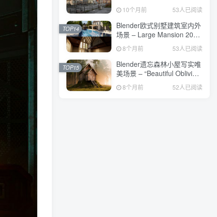
Project File[528MB]
10个月前
53人已阅读
Blender欧式别墅建筑室内外
TOP14
场景 – Large Mansion 2021
Blender Eevee And
8个月前
53人已阅读
Cycles[2.7GB]
Blender遗忘森林小屋写实唯
TOP15
美场景 – “Beautiful Oblivion”
Project File[1.9GB]
8个月前
52人已阅读