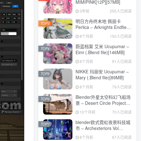
MIMIPINK[12P][57MB]
3年前
255人已阅读
明日方舟终末地 佩丽卡
TOP3
Perlica – Arknights Endfield
Blender Model[296MB]
8个月前
150人已阅读
蔚蓝档案 艾米 Ucupumar –
TOP4
Eimi (.Blend file)[146MB]
8个月前
91人已阅读
NIKKE 玛丽安 Ucupumar –
TOP5
Mary (.Blend file)[89MB]
8个月前
79人已阅读
Blender外星太空科幻飞船场
TOP6
景 – Desert Circle Project
File[810MB]
10个月前
70人已阅读
blender欧式霓虹夜景科技城
TOP7
市 – Archexteriors Vol
37_010 For Blender[3GB]
8个月前
67人已阅读