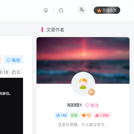
开通会员
文章作者
私信
18
0
NXlfB1
关注
148
0
12
1.3W+
这家伙很懒，什么都没有写...