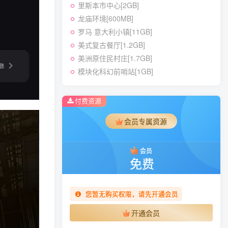
里斯本市中心[2GB]
龙庙环境[600MB]
罗马 意大利小镇[11GB]
美式复古餐厅[1.2GB]
美洲原住民村庄[1.7GB]
模块化科幻前哨站[1GB]
付费资源
会员专属资源
会员
免费
您暂无购买权限，请先开通会员
开通会员