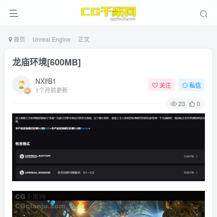
首页
Unreal Engine
正文
龙庙环境[600MB]
NXlfB1
关注
私信
1个月前更新
23
0
ject File