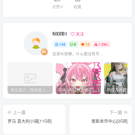
点赞
0
收藏
NXlfB1
关注
148
0
12
1.3W+
这家伙很懒，什么都没有写...
常见疑问（笔刷载入方法，无法载入 / 解压不了 / 链接失效）
[GALVAS (神吉李花)] MIMIPINK[12P][57MB]
上一篇
下一篇
罗马 意大利小镇[11GB]
里斯本市中心[2GB]