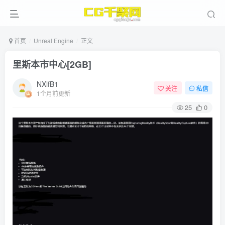
首页
Unreal Engine
正文
里斯本市中心[2GB]
NXlfB1
关注
私信
1个月前更新
25
0
ject File