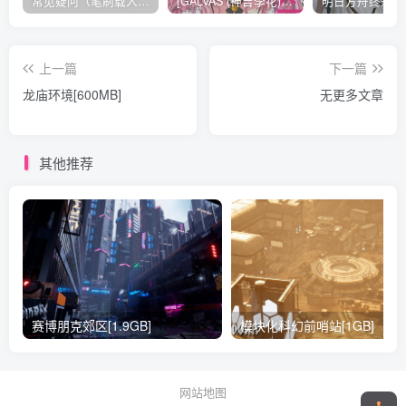
常见疑问（笔刷载入方法，无法载入 / 解压不了 / 链接失效）
[GALVAS (神吉李花)] MIMIPINK[12P][57MB]
上一篇
下一篇
龙庙环境[600MB]
无更多文章
其他推荐
赛博朋克郊区[1.9GB]
模块化科幻前哨站[1GB]
网站地图