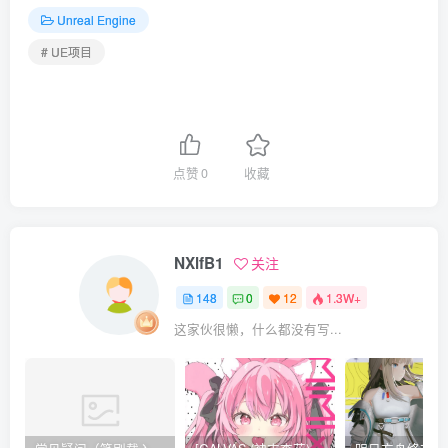
Unreal Engine
# UE项目
点赞
0
收藏
NXlfB1
关注
148
0
12
1.3W+
这家伙很懒，什么都没有写...